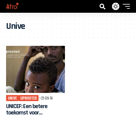
Unive
UNIVE
UPROOTED
21-09-16
UNICEF: Een betere
toekomst voor
ontheemde kinderen