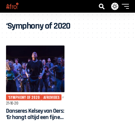
‘Symphony of 2020
‘SYMPHONY OF 2020
AFROVIBES
21-10-20
Danseres Kelsey van Oers:
‘Er hangt altijd een fijne
sfeer bij Afrovibes’