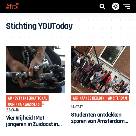
Stichting YOUToday
AMNESTY INTERNATIONAL
AFRIKAANSE BEELDEN
AMSTERDAM
CORINNA KLAASSENS
14-07-17
22-06-18
Studenten ontdekken
Vier Vrijheid | Met
sporen van Amsterdams
jongeren in Zuidoost in
“gedeeld verleden”
gesprek over vrij zijn en je