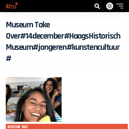
Museum Take
Over#14december#HaagsHistorisch
Museum#jongeren#kunstencultuur
#
MUSEUM TAKE