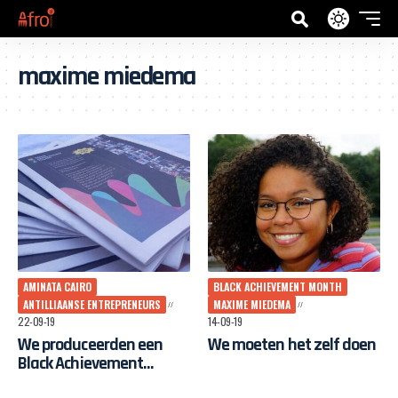
maxime miedema
AMINATA CAIRO
BLACK ACHIEVEMENT MONTH
ANTILLIAANSE ENTREPRENEURS
MAXIME MIEDEMA
22-09-19
14-09-19
We produceerden een
We moeten het zelf doen
Black Achievement
Magazine