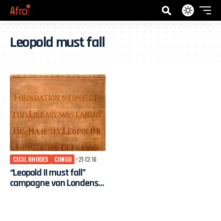
Leopold must fall
CECIL RHODES
CONGO
21-12-16
“Leopold II must fall”
campagne van Londense
studenten boekt
resultaat