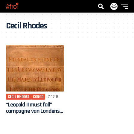
Cecil Rhodes
CECIL RHODES
CONGO
21-12-16
“Leopold II must fall”
campagne van Londense
studenten boekt
resultaat