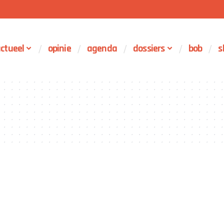
ctueel
opinie
agenda
dossiers
bob
s