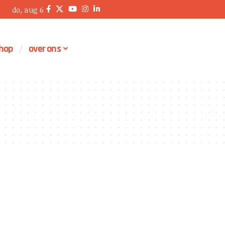
do, aug 6
hop
over ons