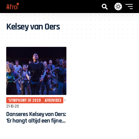
Kelsey van Oers
‘SYMPHONY OF 2020
AFROVIBES
21-10-20
Danseres Kelsey van Oers:
‘Er hangt altijd een fijne
sfeer bij Afrovibes’