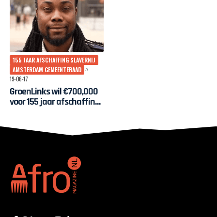
155 JAAR AFSCHAFFING SLAVERNIJ
AMSTERDAM GEMEENTERAAD
19-06-17
GroenLinks wil €700,000
voor 155 jaar afschaffing
slavernij