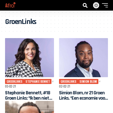
GroenLinks
GROENLINKS
STEPHANIE BENNET
GROENLINKS
SIMION BLOM
03-02-21
02-02-21
Stephanie Bennett, #18
Simion Blom, nr 21 Groen
Groen Links: “Ik ben niet
Links. “Een economie voor
bang voor een stevige
de WIJ”
discussie of confrontatie”