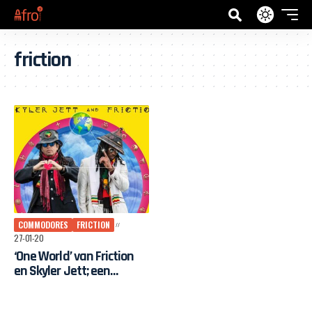
friction
COMMODORES
FRICTION
27-01-20
‘One World’ van Friction
en Skyler Jett; een
statement tegen
racisme, voor meer liefde