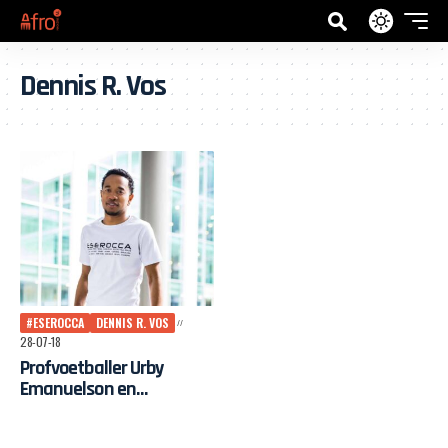
Dennis R. Vos
#ESEROCCA
DENNIS R. VOS
28-07-18
Profvoetballer Urby
Emanuelson en
volkszanger John West
lanceren ESEROCCA