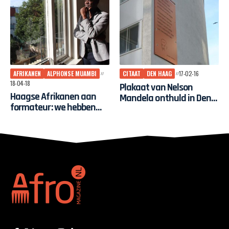
AFRIKANEN
ALPHONSE MUAMBI
CITAAT
DEN HAAG
17-02-16
18-04-18
Plakaat van Nelson
Haagse Afrikanen aan
Mandela onthuld in Den
formateur: we hebben
Haag
niet alleen problemen
maar ook oplossingen