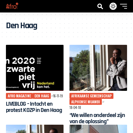
Den Haag
AFRO MAGAZINE
DEN HAAG
16-11-19
AFRIKAANSE GEMEENSCHAP
ALPHONSE MUAMBI
LIVEBLOG – Intocht en
18-04-18
protest KOZP in Den Haag
“We willen onderdeel zijn
van de oplossing”