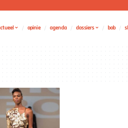
ctueel
opinie
agenda
dossiers
bob
s