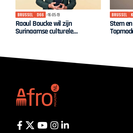
BRUSSEL
D66
16-05-19
BRUSSEL
Raoul Boucke wil zijn
Stem en 
Surinaamse culturele
Topmode
diversiteit inzetten in
EuroParlement voor sterk,
sociaal Europa