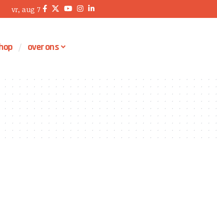
vr, aug 7
hop
over ons