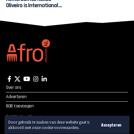
Oliveira is International
Stylist of the Year 2016
Over ons
Adverteren
BOB toevoegen
©
2026
Afro Magazine.
Door gebruik te maken van deze website gaat u
Alle rechten voorbehouden.
Accepteren
akkoord met onze cookie voorwaarden.
Adverteren? Mail:
info@afromagazine.nl