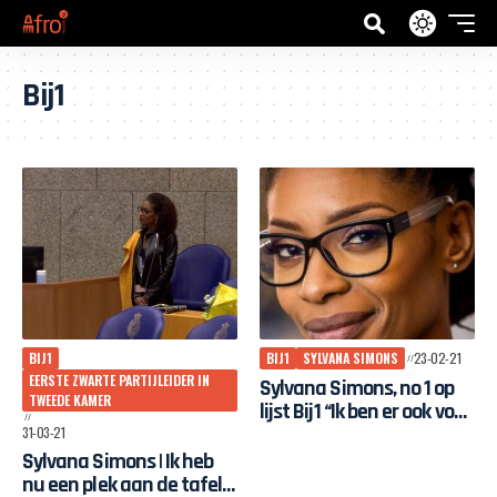
Bij1
BIJ1
BIJ1
SYLVANA SIMONS
23-02-21
EERSTE ZWARTE PARTIJLEIDER IN
Sylvana Simons, no 1 op
TWEEDE KAMER
lijst Bij1 “Ik ben er ook voor
de mensen die niet van
31-03-21
me houden”
Sylvana Simons | Ik heb
nu een plek aan de tafel