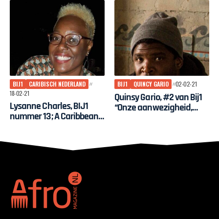
waar het
maatschappelijk debat
gemaakt wordt
BIJ1
CARIBISCH NEDERLAND
BIJ1
QUINCY GARIO
02-02-21
18-02-21
Quinsy Gario, #2 van Bij1
Lysanne Charles, BIJ1
“Onze aanwezigheid,
nummer 13; A Caribbean
gewoon dat wij er zijn,
Voice for the Tweede
maakt verschil”
Kamer: “I seek to relate to
people and for them to
relate to me”