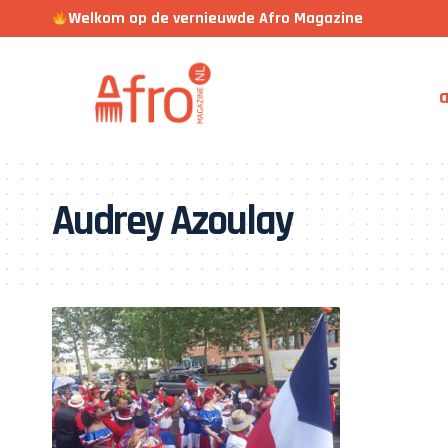
Welkom op de vernieuwde Afro Magazine
a
Audrey Azoulay