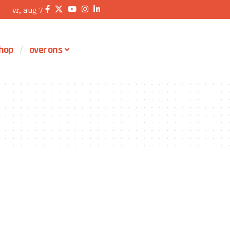
vr, aug 7
hop
over ons