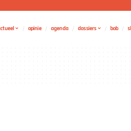
ctueel
opinie
agenda
dossiers
bob
s