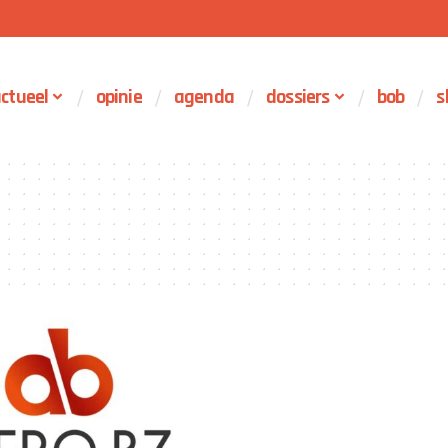
ctueel
opinie
agenda
dossiers
bob
s