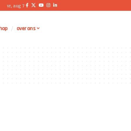
vr, aug 7
hop
over ons