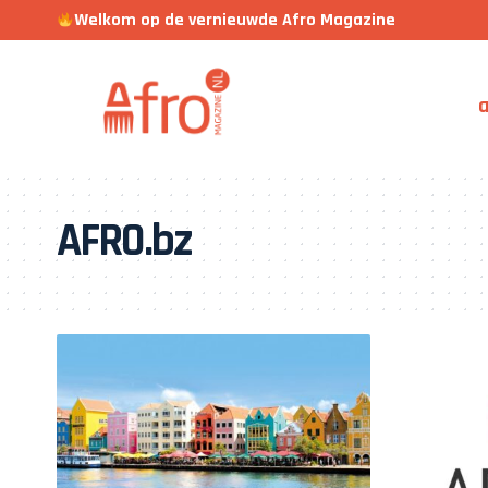
Welkom op de vernieuwde Afro Magazine
a
AFRO.bz