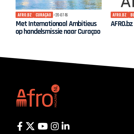
AFRO.BZ
CURAÇAO
20-07-16
AFRO.BZ
B
Met Internationaal Ambitieus
AFRO.bz
op handelsmissie naar Curaçao