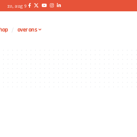
zo, aug 9
hop
over ons