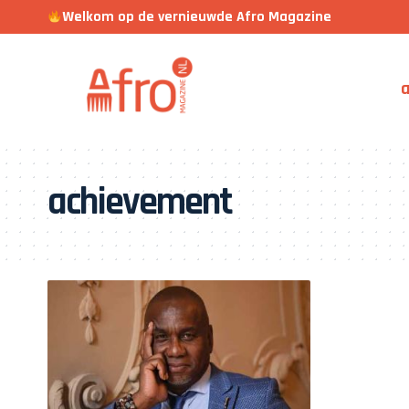
Welkom op de vernieuwde Afro Magazine
a
achievement