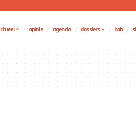
ctueel
opinie
agenda
dossiers
bob
s