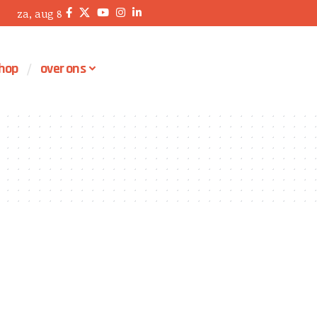
za, aug 8
hop
over ons