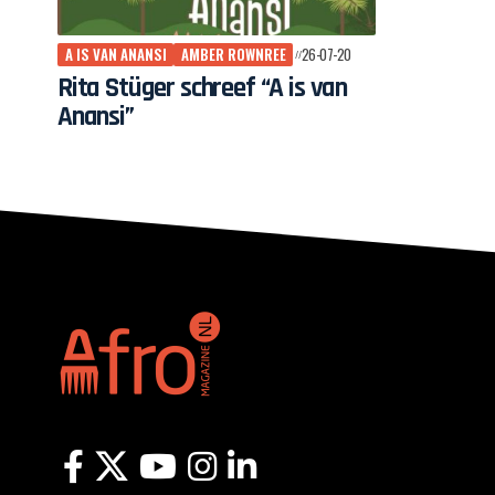
A IS VAN ANANSI
AMBER ROWNREE
26-07-20
Rita Stüger schreef “A is van
Anansi”