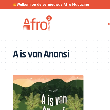
Welkom op de vernieuwde Afro Magazine
a
A is van Anansi