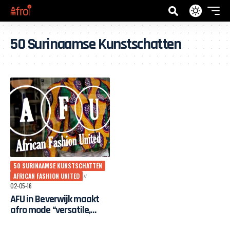
50 Surinaamse Kunstschatten
50 SURINAAMSE KUNSTSCHATTEN
AFRICAN FASHION UNITED
02-05-16
AFU in Beverwijk maakt
afro mode “versatile,
wearable en enough”