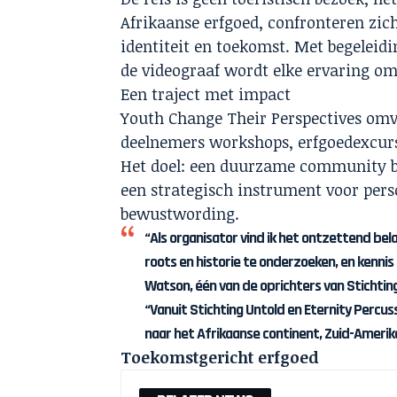
Afrikaanse erfgoed, confronteren zich
identiteit en toekomst. Met begeleid
de videograaf wordt elke ervaring omg
Een traject met impact
Youth Change Their Perspectives omva
deelnemers workshops, erfgoedexcurs
Het doel: een duurzame community bo
een strategisch instrument voor pers
bewustwording.
“Als organisator vind ik het ontzettend bel
roots en historie te onderzoeken, en kenni
Watson, één van de oprichters van Stichting
“Vanuit Stichting Untold en Eternity Percuss
naar het Afrikaanse continent, Zuid-Amerika
Toekomstgericht erfgoed