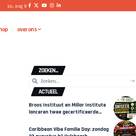
za, aug 8
hop
over ons
ZOEKEN...
ACTUEEL
Broos Instituut en Millar Institute
lanceren twee gecertificeerde
Afrocentrische opleidingen in
Amsterdam
Caribbean Vibe Familie Day: zondag