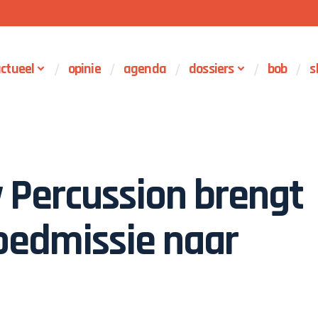
ctueel
opinie
agenda
dossiers
bob
s
y Percussion brengt
oedmissie naar