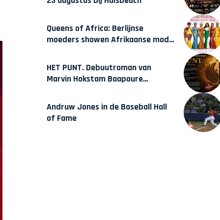
23 augustus bij Hulsbeach
Queens of Africa: Berlijnse
moeders showen Afrikaanse mode
van Karow
HET PUNT. Debuutroman van
Marvin Hokstam Baapoure
verschijnt vrijdag
Andruw Jones in de Baseball Hall
of Fame