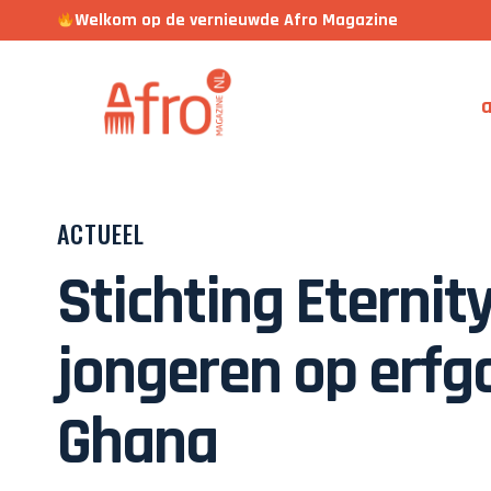
Welkom op de vernieuwde Afro Magazine
a
ACTUEEL
Stichting Eternit
jongeren op erfg
Ghana