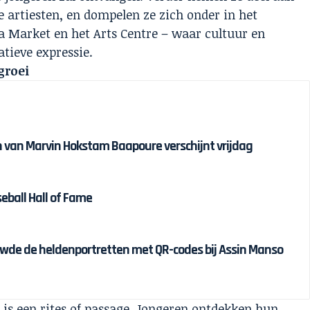
 artiesten, en dompelen ze zich onder in het
la Market en het Arts Centre – waar cultuur en
tieve expressie.
groei
van Marvin Hokstam Baapoure verschijnt vrijdag
eball Hall of Fame
wde de heldenportretten met QR-codes bij Assin Manso
et is een rites of passage. Jongeren ontdekken hun