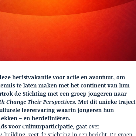
 deze herfstvakantie voor actie en avontuur, om
ennis te laten maken met het continent van hun
rtrok de Stichting met een groep jongeren naar
th Change Their Perspectives.
Met dit unieke traject
 culturele leerervaring waarin jongeren hun
tdekken – en herdefiniëren.
ds voor Cultuurparticipatie
, gaat over
building, zegt de stichting in een bericht. De groep