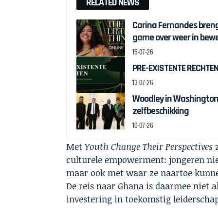
RELATED NEWS
Carina Fernandes brengt
game over weer in bew
15-07-26
PRE-EXISTENTE RECHTEN:
13-07-26
Woodley in Washington 
zelfbeschikking
10-07-26
Met
Youth Change Their Perspectives
z
culturele empowerment: jongeren ni
maar ook met waar ze naartoe kunne
De reis naar Ghana is daarmee niet 
investering in toekomstig leiderschap