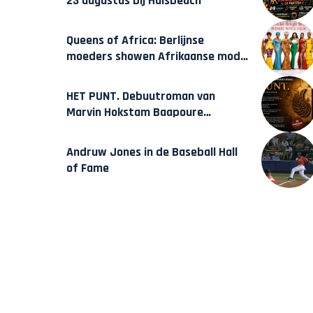
23 augustus bij Hulsbeach
Queens of Africa: Berlijnse
moeders showen Afrikaanse mode
van Karow
HET PUNT. Debuutroman van
Marvin Hokstam Baapoure
verschijnt vrijdag
Andruw Jones in de Baseball Hall
of Fame