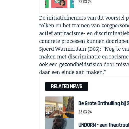
28-03-24
De initiatiefnemers van dit voorstel 
tolken en het trainen van zorgpersone
actief antiracisme- en discriminatieb
concrete processen kunnen doorlopen
Sjoerd Warmerdam (D66): ‘‘Nog te va
maken met discriminatie en racisme.
ook een gezondheidsrisico door misve
daar een einde aan maken.’’
RELATED NEWS
De Grote Onthulling bij
28-03-24
UNBORN – een theatraal