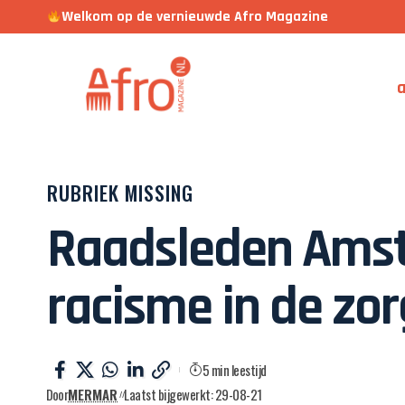
Welkom op de vernieuwde Afro Magazine
a
RUBRIEK MISSING
Raadsleden Amst
racisme in de zor
5 min leestijd
Door
MERMAR
Laatst bijgewerkt: 29-08-21