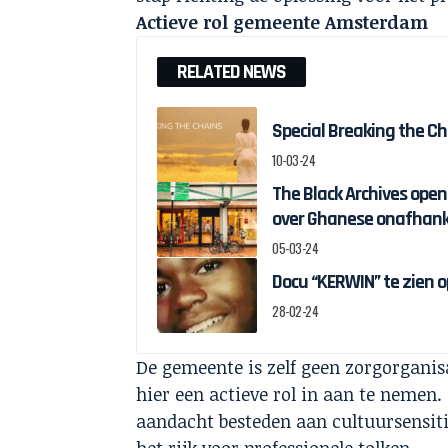
Actieve rol gemeente Amsterdam
RELATED NEWS
Special Breaking the C
10-03-24
The Black Archives ope
over Ghanese onafhank
05-03-24
Docu “KERWIN” te zien o
28-02-24
De gemeente is zelf geen zorgorganis
hier een actieve rol in aan te nemen
aandacht besteden aan cultuursensiti
het rijk voor professionele tolken.