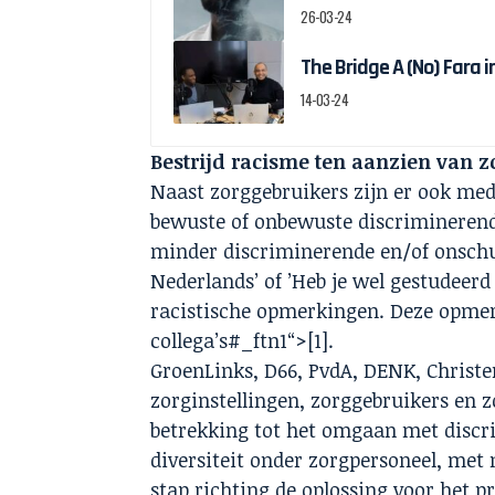
26-03-24
The Bridge A (No) Fara 
14-03-24
Bestrijd racisme ten aanzien van z
Naast zorggebruikers zijn er ook med
bewuste of onbewuste discriminerend
minder discriminerende en/of onschu
Nederlands’ of ’Heb je wel gestudeer
racistische opmerkingen. Deze opme
collega’s
#_ftn1
“>[1].
GroenLinks, D66, PvdA, DENK, Christe
zorginstellingen, zorggebruikers en z
betrekking tot het omgaan met discr
diversiteit onder zorgpersoneel, me
stap richting de oplossing voor het p