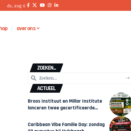
do, aug 6
hop
over ons
ZOEKEN...
ACTUEEL
Broos Instituut en Millar Institute
lanceren twee gecertificeerde
Afrocentrische opleidingen in
Amsterdam
Caribbean Vibe Familie Day: zondag