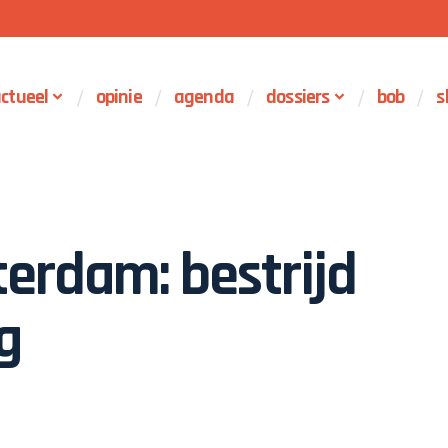
ctueel
opinie
agenda
dossiers
bob
s
erdam: bestrijd
g