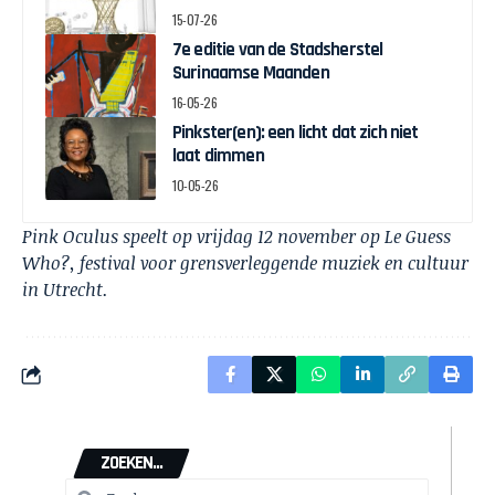
MUCH TO DO WITH BAMBOO
15-07-26
7e editie van de Stadsherstel
Surinaamse Maanden
16-05-26
Pinkster(en): een licht dat zich niet
laat dimmen
10-05-26
Pink Oculus speelt op vrijdag 12 november op
Le Guess
Who?
, festival voor grensverleggende muziek en cultuur
in Utrecht.
ZOEKEN...