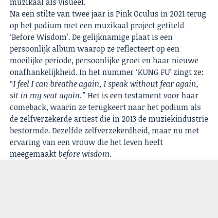
muzikaal als visueel.
Na een stilte van twee jaar is Pink Oculus in 2021 terug
op het podium met een muzikaal project getiteld
‘Before Wisdom’. De gelijknamige plaat is een
persoonlijk album waarop ze reflecteert op een
moeilijke periode, persoonlijke groei en haar nieuwe
onafhankelijkheid. In het nummer ‘KUNG FU’ zingt ze:
“
I feel I can breathe again, I speak without fear again,
sit in my seat again.”
Het is een testament voor haar
comeback, waarin ze terugkeert naar het podium als
de zelfverzekerde artiest die in 2013 de muziekindustrie
bestormde.
Dezelfde zelfverzekerdheid, maar nu met
ervaring van een vrouw die het leven heeft
meegemaakt
before wisdom
.