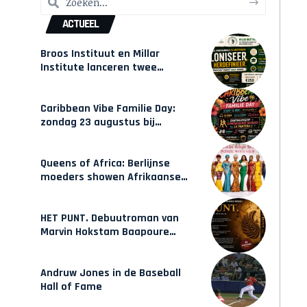
ACTUEEL
Broos Instituut en Millar
Institute lanceren twee
gecertificeerde Afrocentrische
opleidingen in Amsterdam
Caribbean Vibe Familie Day:
zondag 23 augustus bij
Hulsbeach
Queens of Africa: Berlijnse
moeders showen Afrikaanse
mode van Karow
HET PUNT. Debuutroman van
Marvin Hokstam Baapoure
verschijnt vrijdag
Andruw Jones in de Baseball
Hall of Fame