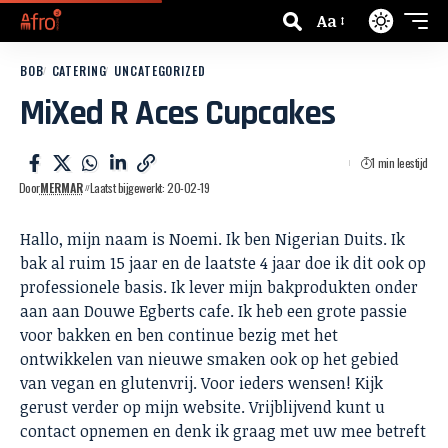
Aa
BOB
CATERING
UNCATEGORIZED
MiXed R Aces Cupcakes
1 min leestijd
Door
MERMAR
Laatst bijgewerkt: 20-02-19
Hallo, mijn naam is Noemi. Ik ben Nigerian Duits. Ik
bak al ruim 15 jaar en de laatste 4 jaar doe ik dit ook op
professionele basis. Ik lever mijn bakprodukten onder
aan aan Douwe Egberts cafe. Ik heb een grote passie
voor bakken en ben continue bezig met het
ontwikkelen van nieuwe smaken ook op het gebied
van vegan en glutenvrij. Voor ieders wensen! Kijk
gerust verder op mijn website. Vrijblijvend kunt u
contact opnemen en denk ik graag met uw mee betreft