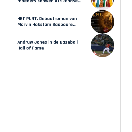
moeders showen Afrikaanse
mode van Karow
HET PUNT. Debuutroman van
Marvin Hokstam Baapoure
verschijnt vrijdag
Andruw Jones in de Baseball
Hall of Fame