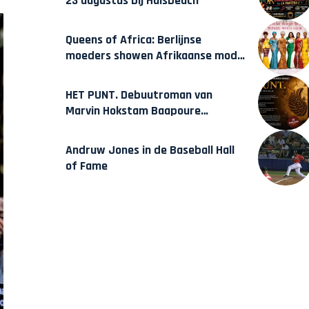
23 augustus bij Hulsbeach
Queens of Africa: Berlijnse
moeders showen Afrikaanse mode
van Karow
HET PUNT. Debuutroman van
Marvin Hokstam Baapoure
verschijnt vrijdag
Andruw Jones in de Baseball Hall
of Fame