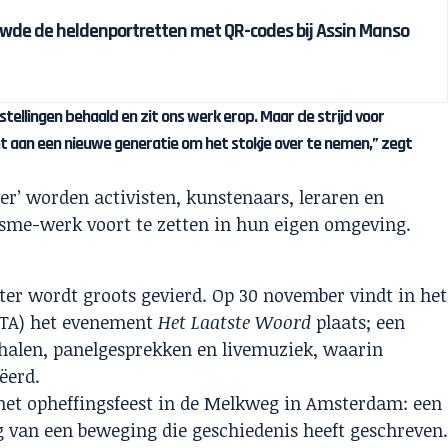
wde de heldenportretten met QR-codes bij Assin Manso
llingen behaald en zit ons werk erop. Maar de strijd voor
 het aan een nieuwe generatie om het stokje over te nemen,” zegt
r’ worden activisten, kunstenaars, leraren en
sme-werk voort te zetten in hun eigen omgeving.
er wordt groots gevierd. Op 30 november vindt in het
ITA) het evenement
Het Laatste Woord
plaats; een
rhalen, panelgesprekken en livemuziek, waarin
ëerd.
 het opheffingsfeest in de Melkweg in Amsterdam: een
ng van een beweging die geschiedenis heeft geschreven