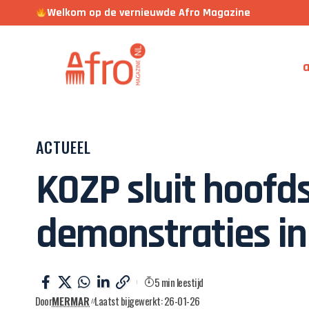
Welkom op de vernieuwde Afro Magazine
a
ACTUEEL
KOZP sluit hoofds
demonstraties in
5 min leestijd
Door
MERMAR
Laatst bijgewerkt: 26-01-26