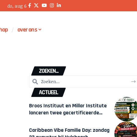
do, aug 6
hop
over ons
ZOEKEN...
ACTUEEL
Broos Instituut en Millar Institute
lanceren twee gecertificeerde
Afrocentrische opleidingen in
Amsterdam
Caribbean Vibe Familie Day: zondag