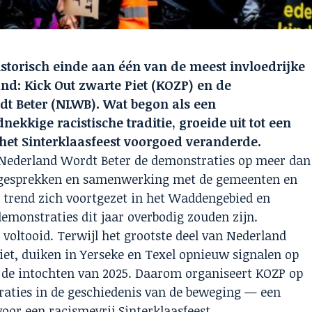
historisch einde aan één van de meest invloedrijke
d: Kick Out zwarte Piet (KOZP) en de
t Beter (NLWB). Wat begon als een
kkige racistische traditie, groeide uit tot een
het Sinterklaasfeest voorgoed veranderde.
 Nederland Wordt Beter de demonstraties op meer dan
e gesprekken en samenwerking met de gemeenten en
ie trend zich voortgezet in het Waddengebied en
emonstraties dit jaar overbodig zouden zijn.
g voltooid. Terwijl het grootste deel van Nederland
et, duiken in Yerseke en Texel opnieuw signalen op
ij de intochten van 2025. Daarom organiseert KOZP op
raties in de geschiedenis van de beweging — een
oor een racismevrij Sinterklaasfeest.