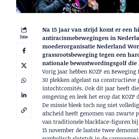
Na 15 jaar van strijd komt er een 
Delen
antiracismebewegingen in Nederlan
moederorganisatie Nederland Word
grassrootsbeweging tegen een hardne
nationale bewustwordingsgolf die 
Vorig jaar hebben KOZP en Beweging
30 plekken afgelast na constructiev
intochtcomités. Ook dit jaar heeft d
omgeving en leek het erop dat KOZP d
De missie bleek toch nog niet volledi
afscheid heeft genomen van zwarte pi
van traditionele blackface-figuren b
15 november de laatste twee demonst
symbolisch slotstuk in de campagne v