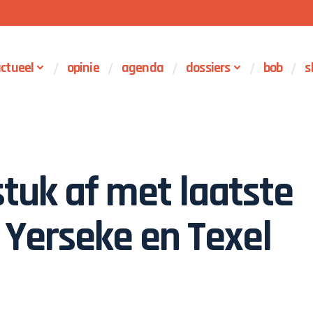
ctueel
opinie
agenda
dossiers
bob
s
tuk af met laatste
 Yerseke en Texel