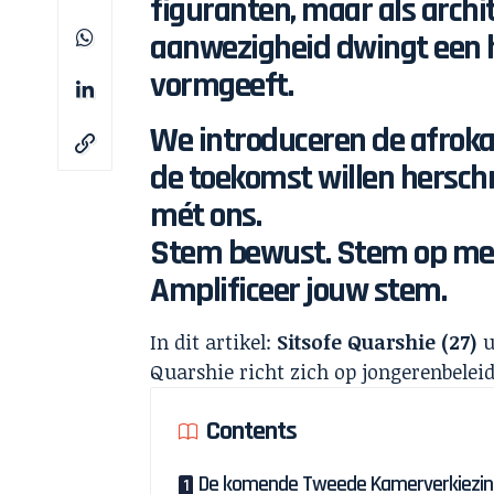
figuranten, maar als archi
aanwezigheid dwingt een h
vormgeeft.
We introduceren de afrokan
de toekomst willen herschr
mét ons.
Stem bewust. Stem op men
Amplificeer jouw stem.
In dit artikel:
Sitsofe Quarshie (27)
u
Quarshie richt zich op jongerenbelei
Contents
De komende Tweede Kamerverkiezi