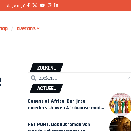
do, aug 6
hop
over ons
ZOEKEN...
e
ACTUEEL
Queens of Africa: Berlijnse
moeders showen Afrikaanse mode
van Karow
HET PUNT. Debuutroman van