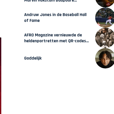
Marvin Hokstam Baapoure
verschijnt vrijdag
Andruw Jones in de Baseball Hall
of Fame
AFRO Magazine vernieuwde de
heldenportretten met QR-codes
bij Assin Manso
Goddelijk