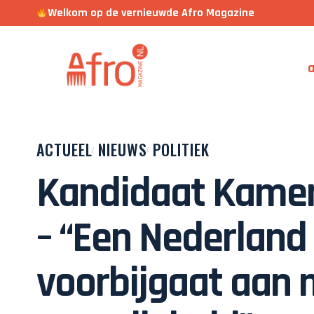
Welkom op de vernieuwde Afro Magazine
a
ACTUEEL
NIEUWS
POLITIEK
Kandidaat Kamerl
– “Een Nederland
voorbijgaat aan 