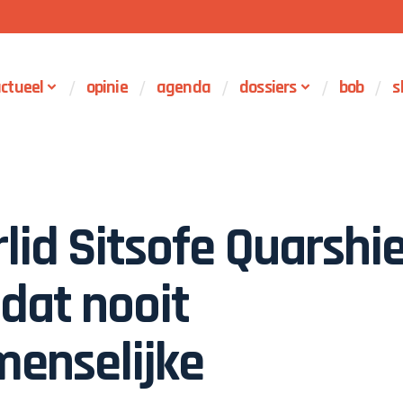
ctueel
opinie
agenda
dossiers
bob
s
id Sitsofe Quarshi
 dat nooit
menselijke