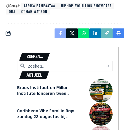
Getagd:
AFRIKA BAMBAATAA
HIPHOP EVOLUTION SHOWCASE
OBA
OTMAR WATSON
ZOEKEN...
ACTUEEL
Broos Instituut en Millar
Institute lanceren twee
gecertificeerde Afrocentrische
opleidingen in Amsterdam
Caribbean Vibe Familie Day:
zondag 23 augustus bij
Hulsbeach