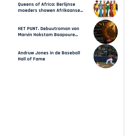
Queens of Africa: Berlijnse
moeders showen Afrikaanse
mode van Karow
HET PUNT. Debuutroman van
Marvin Hokstam Baapoure
verschijnt vrijdag
Andruw Jones in de Baseball
Hall of Fame