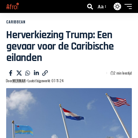
Aa
CARIBBEAN
Herverkiezing Trump: Een
gevaar voor de Caribische
eilanden
2 min leestijd
Door
MERMAR
Laatst bijgewerkt: 07-11-24