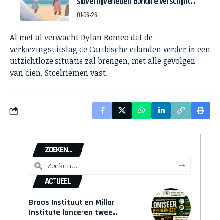
slavernijverleden Bonaire verschijnt
voor Keti Koti
01-06-26
Al met al verwacht Dylan Romeo dat de
verkiezingsuitslag de Caribische eilanden verder in een
uitzichtloze situatie zal brengen, met alle gevolgen
van dien. Stoelriemen vast.
ZOEKEN...
ACTUEEL
Broos Instituut en Millar
Institute lanceren twee