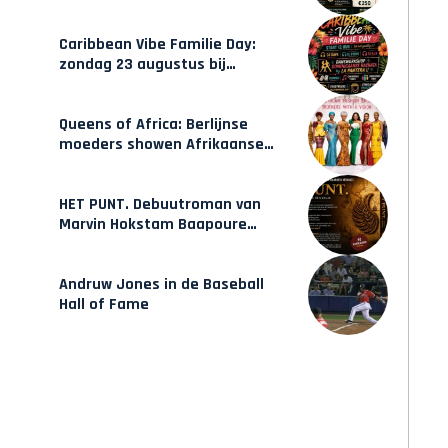
gecertificeerde Afrocentrische
opleidingen in Amsterdam
Caribbean Vibe Familie Day:
zondag 23 augustus bij
Hulsbeach
Queens of Africa: Berlijnse
moeders showen Afrikaanse
mode van Karow
HET PUNT. Debuutroman van
Marvin Hokstam Baapoure
verschijnt vrijdag
Andruw Jones in de Baseball
Hall of Fame