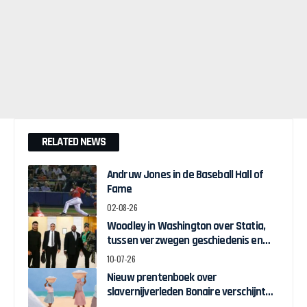
RELATED NEWS
Andruw Jones in de Baseball Hall of
Fame
02-08-26
Woodley in Washington over Statia,
tussen verzwegen geschiedenis en
zelfbeschikking
10-07-26
Nieuw prentenboek over
slavernijverleden Bonaire verschijnt
voor Keti Koti