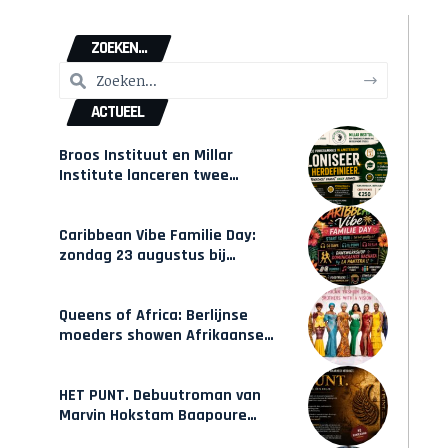
ZOEKEN...
ACTUEEL
Broos Instituut en Millar
Institute lanceren twee
gecertificeerde Afrocentrische
opleidingen in Amsterdam
Caribbean Vibe Familie Day:
zondag 23 augustus bij
Hulsbeach
Queens of Africa: Berlijnse
moeders showen Afrikaanse
mode van Karow
HET PUNT. Debuutroman van
Marvin Hokstam Baapoure
verschijnt vrijdag