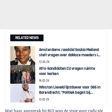
RELATED NEWS
Amsterdams raadslid Saskia Meiland
stelt vragen over dakloze moeders in
Zuidoost
12-05-26
Afro-kandidaten CU vragen ruimte
voor kerken
16-03-26
Winston Lieveld lijstduwer voor D66 in
Barendrecht: “Politiek begint bij
betrokkenheid”
13-03-26
Wat haar aansprak bij BIJ1 was de visie voor radicale