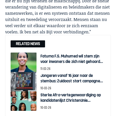
die er nu zijn verdelen de maatschappij. Door de snelle
verandering van digitaliseren en beleidmakers die niet
samenwerken, is er een systeem ontstaan dat mensen
uitsluit en tweedeling veroorzaakt. Mensen staan nu
veel verder uit elkaar waardoor ze zich eenzaam
voelen. Ik ben net als Bij1 voor verbindingen.”
RELATED NEWS
Fatuma F.S. Muhumed wil stem zijn
voor inwoners die zich niet gehoord
voelen in Apeldoorn
11-03-26
Jongeren vanaf 16 jaar naar de
stembus: Zuidoost start campagne
om opkomst te verhogen
10-03-26
Sterke Afro-vertegenwoordiging op
kandidatenlijst ChristenUnie
Amsterdam
10-03-26