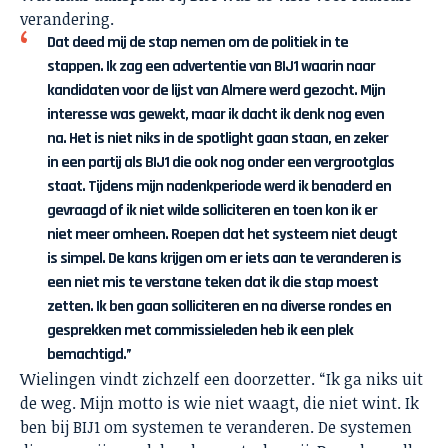
verandering.
Dat deed mij de stap nemen om de politiek in te
stappen. Ik zag een advertentie van BIJ1 waarin naar
kandidaten voor de lijst van Almere werd gezocht. Mijn
interesse was gewekt, maar ik dacht ik denk nog even
na. Het is niet niks in de spotlight gaan staan, en zeker
in een partij als BIJ1 die ook nog onder een vergrootglas
staat. Tijdens mijn nadenkperiode werd ik benaderd en
gevraagd of ik niet wilde solliciteren en toen kon ik er
niet meer omheen. Roepen dat het systeem niet deugt
is simpel. De kans krijgen om er iets aan te veranderen is
een niet mis te verstane teken dat ik die stap moest
zetten. Ik ben gaan solliciteren en na diverse rondes en
gesprekken met commissieleden heb ik een plek
bemachtigd.”
Wielingen vindt zichzelf een doorzetter. “Ik ga niks uit
de weg. Mijn motto is wie niet waagt, die niet wint. Ik
ben bij BIJ1 om systemen te veranderen. De systemen