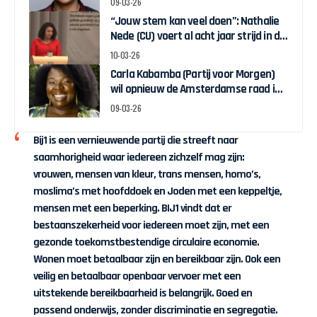
09-03-26
“Jouw stem kan veel doen”: Nathalie
Nede (CU) voert al acht jaar strijd in de
Arnhemse gemeenteraad“
10-03-26
Carla Kabamba (Partij voor Morgen)
wil opnieuw de Amsterdamse raad in:
“Politiek moet verantwoordelijkheid
09-03-26
nemen”
Bij1 is een vernieuwende partij die streeft naar
saamhorigheid waar iedereen zichzelf mag zijn:
vrouwen, mensen van kleur, trans mensen, homo’s,
moslima’s met hoofddoek en Joden met een keppeltje,
mensen met een beperking. BIJ1 vindt dat er
bestaanszekerheid voor iedereen moet zijn, met een
gezonde toekomstbestendige circulaire economie.
Wonen moet betaalbaar zijn en bereikbaar zijn. Ook een
veilig en betaalbaar openbaar vervoer met een
uitstekende bereikbaarheid is belangrijk. Goed en
passend onderwijs, zonder discriminatie en segregatie.