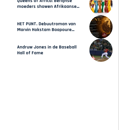
Queens of Africa: Berlijnse
moeders showen Afrikaanse
mode van Karow
HET PUNT. Debuutroman van
Marvin Hokstam Baapoure
verschijnt vrijdag
Andruw Jones in de Baseball
Hall of Fame