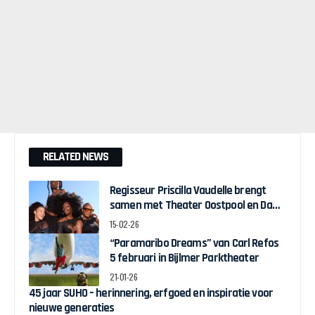
RELATED NEWS
Regisseur Priscilla Vaudelle brengt
samen met Theater Oostpool en Dawn
Collective BLACK JOY naar het theater
15-02-26
“Paramaribo Dreams” van Carl Refos
5 februari in Bijlmer Parktheater
21-01-26
45 jaar SUHO – herinnering, erfgoed en inspiratie voor
nieuwe generaties