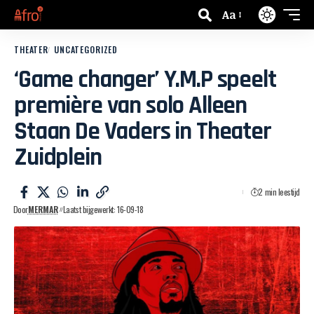
Aa
THEATER
UNCATEGORIZED
‘Game changer’ Y.M.P speelt
première van solo Alleen
Staan De Vaders in Theater
Zuidplein
2 min leestijd
Door
MERMAR
Laatst bijgewerkt: 16-09-18