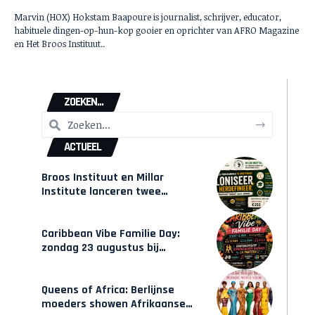
Marvin (HOX) Hokstam Baapoure is journalist, schrijver, educator,
habituele dingen-op-hun-kop gooier en oprichter van AFRO Magazine
en Het Broos Instituut..
ZOEKEN...
ACTUEEL
Broos Instituut en Millar
Institute lanceren twee
gecertificeerde Afrocentrische
opleidingen in Amsterdam
Caribbean Vibe Familie Day:
zondag 23 augustus bij
Hulsbeach
Queens of Africa: Berlijnse
moeders showen Afrikaanse