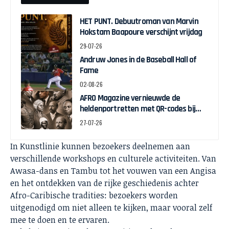
HET PUNT. Debuutroman van Marvin
Hokstam Baapoure verschijnt vrijdag
29-07-26
Andruw Jones in de Baseball Hall of
Fame
02-08-26
AFRO Magazine vernieuwde de
heldenportretten met QR-codes bij
Assin Manso
27-07-26
In Kunstlinie kunnen bezoekers deelnemen aan
verschillende workshops en culturele activiteiten. Van
Awasa-dans en Tambu tot het vouwen van een Angisa
en het ontdekken van de rijke geschiedenis achter
Afro-Caribische tradities: bezoekers worden
uitgenodigd om niet alleen te kijken, maar vooral zelf
mee te doen en te ervaren.