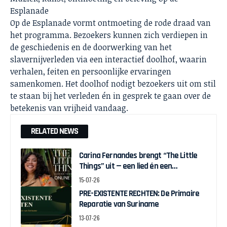
Esplanade
Op de Esplanade vormt ontmoeting de rode draad van
het programma. Bezoekers kunnen zich verdiepen in
de geschiedenis en de doorwerking van het
slavernijverleden via een interactief doolhof, waarin
verhalen, feiten en persoonlijke ervaringen
samenkomen. Het doolhof nodigt bezoekers uit om stil
te staan bij het verleden én in gesprek te gaan over de
betekenis van vrijheid vandaag.
RELATED NEWS
Carina Fernandes brengt “The Little
Things” uit — een lied én een
interactieve game over weer in
15-07-26
beweging komen
PRE-EXISTENTE RECHTEN: De Primaire
Reparatie van Suriname
13-07-26