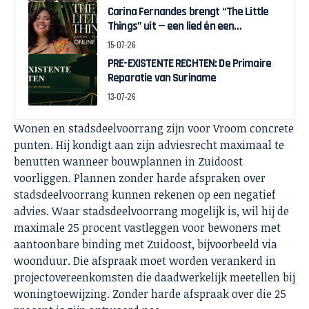
Carina Fernandes brengt “The Little
Things” uit — een lied én een
interactieve game over weer in
15-07-26
beweging komen
PRE-EXISTENTE RECHTEN: De Primaire
Reparatie van Suriname
13-07-26
Wonen en stadsdeelvoorrang zijn voor Vroom concrete
punten. Hij kondigt aan zijn adviesrecht maximaal te
benutten wanneer bouwplannen in Zuidoost
voorliggen. Plannen zonder harde afspraken over
stadsdeelvoorrang kunnen rekenen op een negatief
advies. Waar stadsdeelvoorrang mogelijk is, wil hij de
maximale 25 procent vastleggen voor bewoners met
aantoonbare binding met Zuidoost, bijvoorbeeld via
woonduur. Die afspraak moet worden verankerd in
projectovereenkomsten die daadwerkelijk meetellen bij
woningtoewijzing. Zonder harde afspraak over die 25