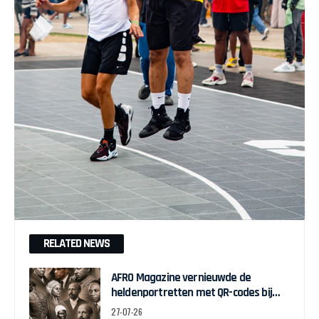
RELATED NEWS
AFRO Magazine vernieuwde de
heldenportretten met QR-codes bij
Assin Manso
27-07-26