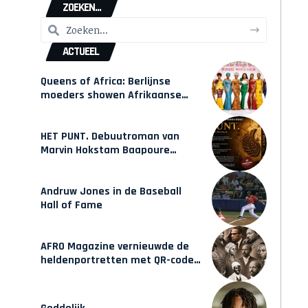
ZOEKEN...
ACTUEEL
Queens of Africa: Berlijnse
moeders showen Afrikaanse
mode van Karow
HET PUNT. Debuutroman van
Marvin Hokstam Baapoure
verschijnt vrijdag
Andruw Jones in de Baseball
Hall of Fame
AFRO Magazine vernieuwde de
heldenportretten met QR-codes
bij Assin Manso