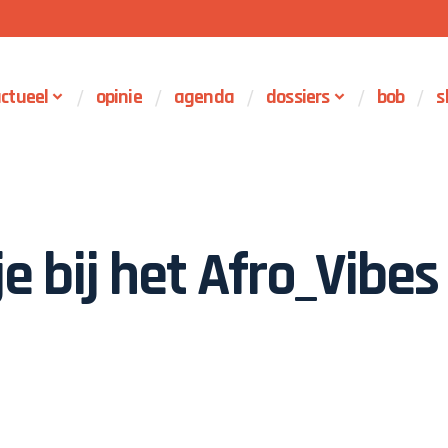
ctueel
opinie
agenda
dossiers
bob
s
je bij het Afro_Vibes