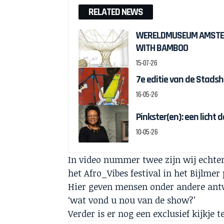
RELATED NEWS
WERELDMUSEUM AMSTER
WITH BAMBOO
15-07-26
7e editie van de Stad
16-05-26
Pinkster(en): een licht 
10-05-26
In video nummer twee zijn wij echter
het Afro_Vibes festival in het Bijlm
Hier geven mensen onder andere antw
‘wat vond u nou van de show?’
Verder is er nog een exclusief kijkje t