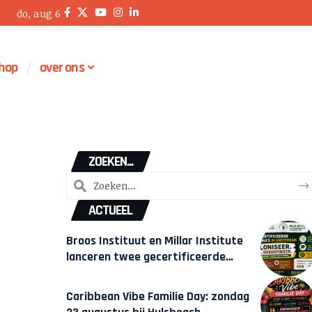
do, aug 6
hop
over ons
ZOEKEN...
ACTUEEL
Broos Instituut en Millar Institute
lanceren twee gecertificeerde
Afrocentrische opleidingen in
Amsterdam
Caribbean Vibe Familie Day: zondag