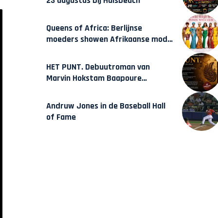
23 augustus bij Hulsbeach
Queens of Africa: Berlijnse
moeders showen Afrikaanse mode
van Karow
HET PUNT. Debuutroman van
Marvin Hokstam Baapoure
verschijnt vrijdag
Andruw Jones in de Baseball Hall
of Fame