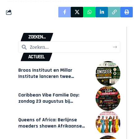
ZOEKEN...
ACTUEEL
Broos Instituut en Millar
Institute lanceren twee
gecertificeerde Afrocentrische
opleidingen in Amsterdam
Caribbean Vibe Familie Day:
zondag 23 augustus bij
Hulsbeach
Queens of Africa: Berlijnse
moeders showen Afrikaanse
mode van Karow