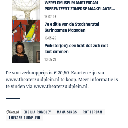
WERELDMUSEUM AMSTERDAM
PRESENTEERT ZOMERSE MAAKPLAATS
MUCH TO DO WITH BAMBOO
15-07-26
7e editie van de Stadsherstel
Surinaamse Maanden
16-05-26
Pinkster(en): een licht dat zich niet
laat dimmen
10-05-26
De voorverkoopprijs is € 20,50. Kaarten zijn via
www.theaterzuidplein.nl te koop. Meer informatie is
te vinden via www.theaterzuidplein.nl.
Getagd:
EDSILIA ROMBLEY
MAMA SINGS
ROTTERDAM
THEATER ZUIDPLEIN