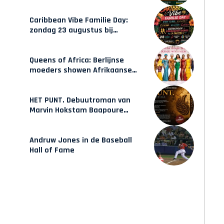
gecertificeerde Afrocentrische
opleidingen in Amsterdam
Caribbean Vibe Familie Day:
zondag 23 augustus bij
Hulsbeach
Queens of Africa: Berlijnse
moeders showen Afrikaanse
mode van Karow
HET PUNT. Debuutroman van
Marvin Hokstam Baapoure
verschijnt vrijdag
Andruw Jones in de Baseball
Hall of Fame