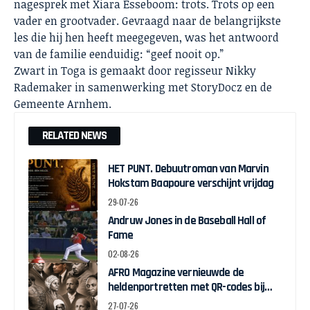
nagesprek met Xiara Esseboom: trots. Trots op een
vader en grootvader. Gevraagd naar de belangrijkste
les die hij hen heeft meegegeven, was het antwoord
van de familie eenduidig: “geef nooit op.”
Zwart in Toga is gemaakt door regisseur Nikky
Rademaker in samenwerking met StoryDocz en de
Gemeente Arnhem.
RELATED NEWS
HET PUNT. Debuutroman van Marvin
Hokstam Baapoure verschijnt vrijdag
29-07-26
Andruw Jones in de Baseball Hall of
Fame
02-08-26
AFRO Magazine vernieuwde de
heldenportretten met QR-codes bij
Assin Manso
27-07-26