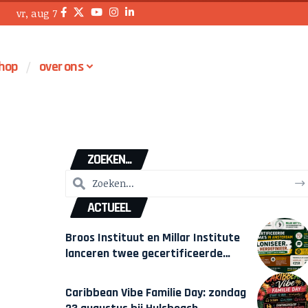
vr, aug 7
hop
over ons
ZOEKEN...
ACTUEEL
Broos Instituut en Millar Institute
lanceren twee gecertificeerde
Afrocentrische opleidingen in
Amsterdam
Caribbean Vibe Familie Day: zondag