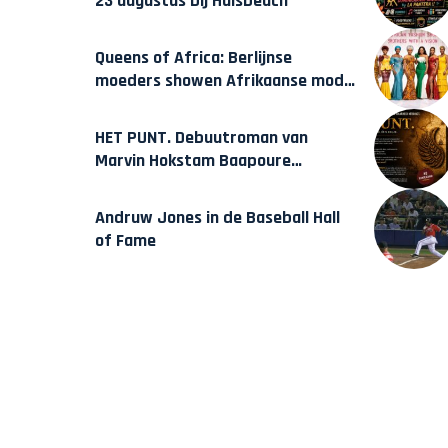
23 augustus bij Hulsbeach
Queens of Africa: Berlijnse
moeders showen Afrikaanse mode
van Karow
HET PUNT. Debuutroman van
Marvin Hokstam Baapoure
verschijnt vrijdag
Andruw Jones in de Baseball Hall
of Fame