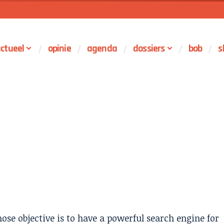
ctueel
opinie
agenda
dossiers
bob
s
se objective is to have a powerful search engine for