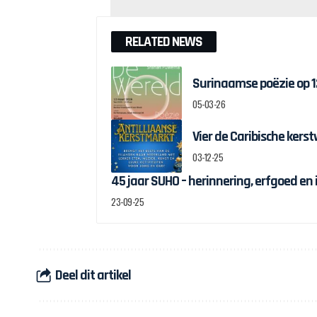
RELATED NEWS
Surinaamse poëzie op 
05-03-26
Vier de Caribische kers
03-12-25
45 jaar SUHO – herinnering, erfgoed en
23-09-25
Deel dit artikel