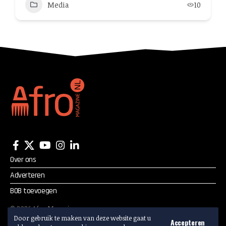
Media
10
Over ons
Adverteren
BOB toevoegen
©
2026
Afro Magazine.
Alle rechten voorbehouden.
Door gebruik te maken van deze website gaat u
Accepteren