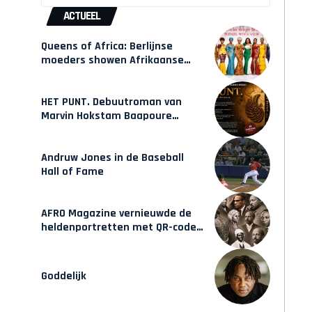
ACTUEEL
Queens of Africa: Berlijnse
moeders showen Afrikaanse
mode van Karow
HET PUNT. Debuutroman van
Marvin Hokstam Baapoure
verschijnt vrijdag
Andruw Jones in de Baseball
Hall of Fame
AFRO Magazine vernieuwde de
heldenportretten met QR-codes
bij Assin Manso
Goddelijk