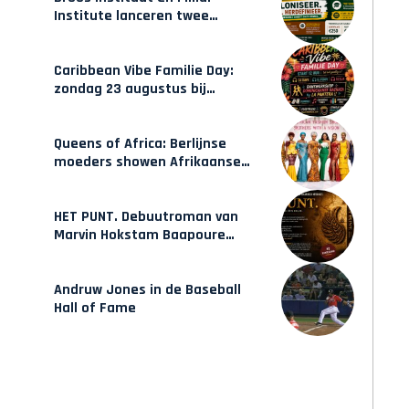
Institute lanceren twee
gecertificeerde Afrocentrische
opleidingen in Amsterdam
Caribbean Vibe Familie Day:
zondag 23 augustus bij
Hulsbeach
Queens of Africa: Berlijnse
moeders showen Afrikaanse
mode van Karow
HET PUNT. Debuutroman van
Marvin Hokstam Baapoure
verschijnt vrijdag
Andruw Jones in de Baseball
Hall of Fame