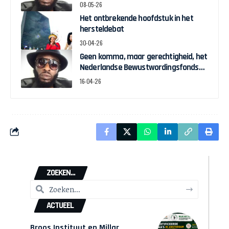
herstelgelden
08-05-26
Het ontbrekende hoofdstuk in het
hersteldebat
30-04-26
Geen komma, maar gerechtigheid, het
Nederlandse Bewustwordingsfonds
en de strijd om zeggenschap
16-04-26
ZOEKEN...
ACTUEEL
Broos Instituut en Millar