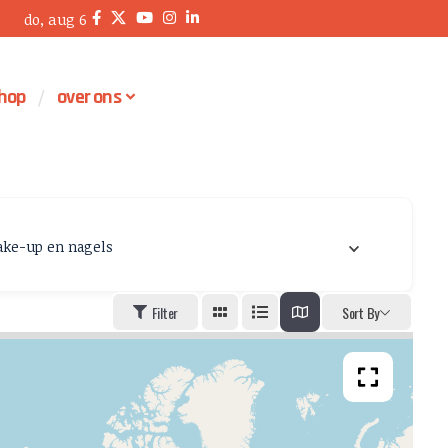
do, aug 6
hop
over ons
ke-up en nagels
Filter
Sort By