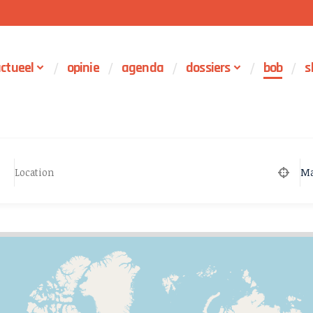
ctueel
opinie
agenda
dossiers
bob
s
Ma