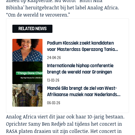
alleen op Kaapverdië. Nu wordt ‘Bitori Nha
Bibinha’ heruitgebracht bij het label Analog Africa.
“Om de wereld te veroveren.”
RELATED NEWS
Podium Klassiek zoekt kandidaten
voor Masterclass Operazang Tania
Kross
24-04-26
Internationale hiphop conferentie
brengt de wereld naar Groningen
13-03-26
Mandé Sila brengt de ziel van West-
Afrikaanse muziek naar Nederlands
podium
06-03-26
Analog Africa viert dit jaar ook haar 10-jarig bestaan.
Oprichter Samy Ben Redjeb zal tijdens het concert in
RASA platen draaien uit zijn collectie. Het concert in