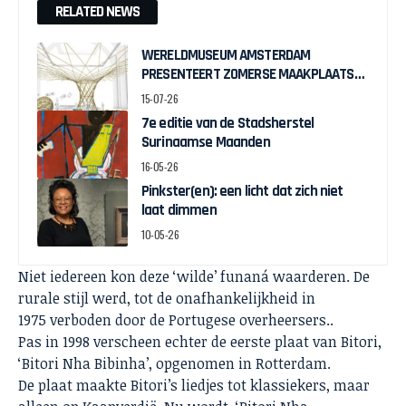
RELATED NEWS
WERELDMUSEUM AMSTERDAM
PRESENTEERT ZOMERSE MAAKPLAATS
MUCH TO DO WITH BAMBOO
15-07-26
7e editie van de Stadsherstel
Surinaamse Maanden
16-05-26
Pinkster(en): een licht dat zich niet
laat dimmen
10-05-26
Niet iedereen kon deze ‘wilde’ funaná waarderen. De
rurale stijl werd, tot de onafhankelijkheid in
1975 verboden door de Portugese overheersers..
Pas in 1998 verscheen echter de eerste plaat van Bitori,
‘Bitori Nha Bibinha’, opgenomen in Rotterdam.
De plaat maakte Bitori’s liedjes tot klassiekers, maar