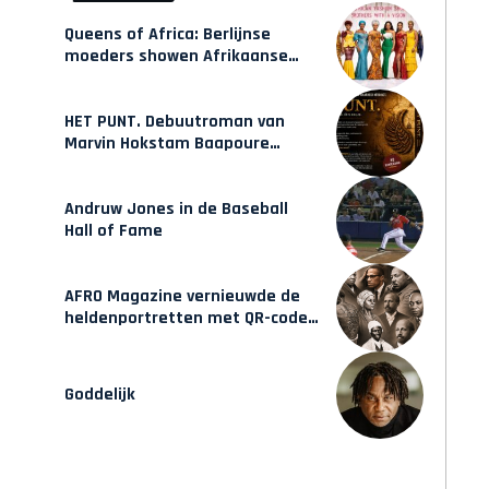
Queens of Africa: Berlijnse
moeders showen Afrikaanse
mode van Karow
HET PUNT. Debuutroman van
Marvin Hokstam Baapoure
verschijnt vrijdag
Andruw Jones in de Baseball
Hall of Fame
AFRO Magazine vernieuwde de
heldenportretten met QR-codes
bij Assin Manso
Goddelijk