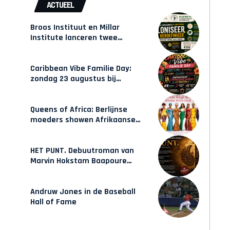
ACTUEEL
Broos Instituut en Millar
Institute lanceren twee
gecertificeerde Afrocentrische
opleidingen in Amsterdam
Caribbean Vibe Familie Day:
zondag 23 augustus bij
Hulsbeach
Queens of Africa: Berlijnse
moeders showen Afrikaanse
mode van Karow
HET PUNT. Debuutroman van
Marvin Hokstam Baapoure
verschijnt vrijdag
Andruw Jones in de Baseball
Hall of Fame