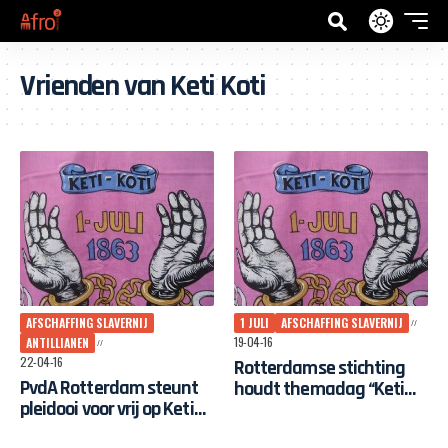
Vrienden van Keti Koti
AFSCHAFFING SLAVERNIJ
1 JULI
AFSCHAFFING SLAVERNIJ
19-04-16
ANTILLIANEN
22-04-16
Rotterdamse stichting
PvdA Rotterdam steunt
houdt themadag “Keti
pleidooi voor vrij op Keti
Koti, een vrije dag”
Koti