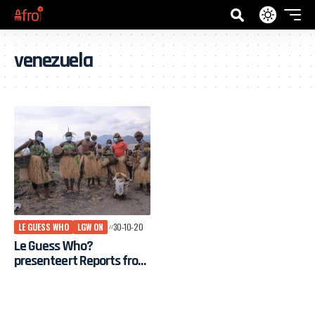
venezuela
LE GUESS WHO
LGW ON
30-10-20
Le Guess Who?
presenteert Reports from
Other Continents op
online tv-kanaal LGW ON