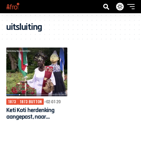
uitsluiting
1873
1873 BUTTON
02-07-20
Keti Koti herdenking
aangepast, naar
ceremonie met gepaste
toon