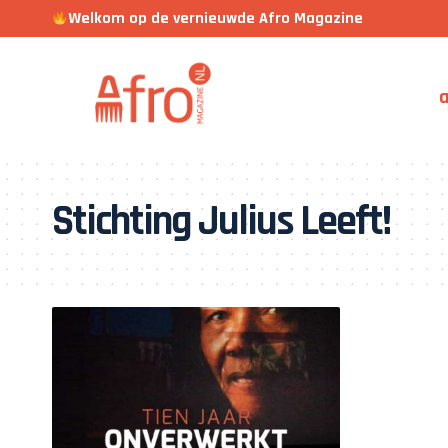
Welkom op de vernieuwde Afro Magazine
a
Stichting Julius Leeft!