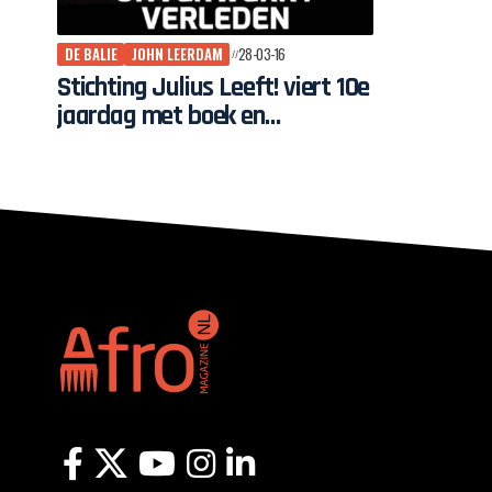
DE BALIE
JOHN LEERDAM
28-03-16
Stichting Julius Leeft! viert 10e
jaardag met boek en
fototentoonstelling