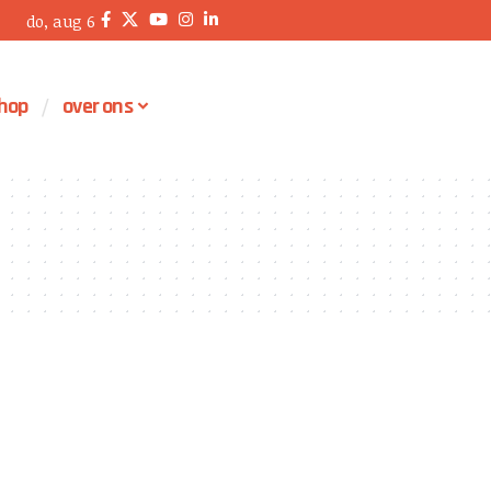
do, aug 6
hop
over ons