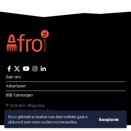
Cultuur in september
Over ons
Adverteren
BOB toevoegen
©
2026
Afro Magazine.
Alle rechten voorbehouden.
Adverteren? Mail:
info@afromagazine.nl
Door gebruik te maken van deze website gaat u
Accepteren
akkoord met onze cookie voorwaarden.