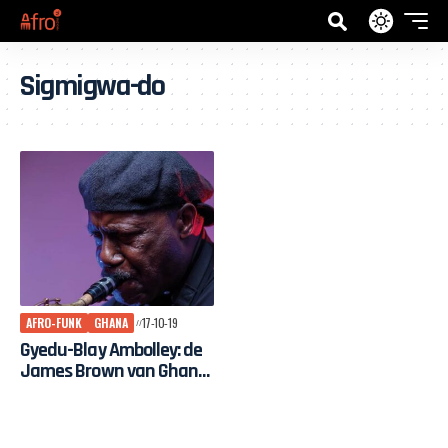
Sigmigwa-do
AFRO-FUNK
GHANA
17-10-19
Gyedu-Blay Ambolley: de
James Brown van Ghana
en een legende van de
‘Simigwa-do’